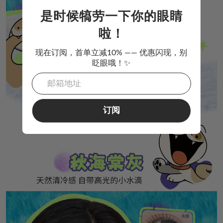
是时候犒劳一下你的眼睛
啦！
现在订阅，首单立减10% —— 优惠闪现，别
眨眼哦！✨
订阅