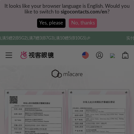
It looks like your browser language is English. Would you
like to switch to
sigocontacts.com/en
?
Yes, please
No, thanks
3),满10赠5(B10G5)🎉
实付满$35全球包邮，新人权