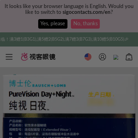
It looks like your browser language is English. Would you
like to switch to
sigocontacts.com/en
?
Yes, please
No, thanks
3赠1(B3G1),满5赠2(B5G2),满7赠3(B7G3),满10赠5(B10G5)🎉