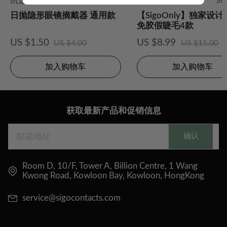
凯达
其他
Si
日抛隐形眼镜摘戴器 通用款
【SigoOnly】独家设
免胶假睫毛4款
US $1.50
US $8.99
US $4.00
US $15.00
加入购物车
加入购物车
获取最新产品和促销信息
确认
Room D, 10/F, Tower A, Billion Centre, 1 Wang
Kwong Road, Kowloon Bay, Kowloon, HongKong
service@sigocontacts.com