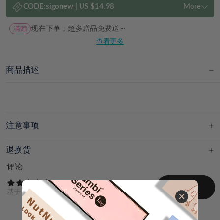
CODE:
sigonew
|
US $14.98
More
满赠
现在下单，超多赠品免费送～
查看更多
商品描述
注意事项
退换货
评论
写评论
基于
0
条评论综合评分
最新
有图/视频