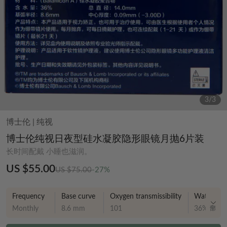
3
/
3
博士伦
|
纯视
博士伦纯视日夜型硅水凝胶隐形眼镜月抛6片装
长时间配戴 小睡也滋润。
US $55.00
US $75.00
-27%
Frequency
Base curve
Oxygen transmissibility
Water Con
Monthly
8.6 mm
101
36%