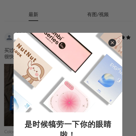
最新
有图/视频
Yo****an
06.25.2026
|
Australia
买过很多次了，很好用，也便宜实惠。寄到海外也
很快。
是时候犒劳一下你的眼睛
Color:
无色
啦！