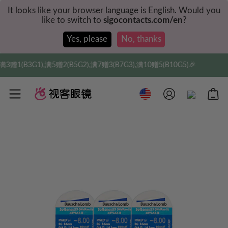
It looks like your browser language is English. Would you
like to switch to
sigocontacts.com/en
?
Yes, please
No, thanks
B3G1),满5赠2(B5G2),满7赠3(B7G3),满10赠5(B10G5)🎉