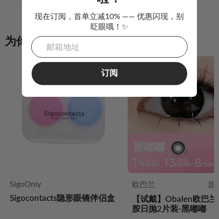
现在订阅，首单立减10% —— 优惠闪现，别
眨眼哦！✨
为你推荐
订阅
SigoOnly
欧巴兰
甜
Sigocontacts隐形眼镜伴侣盒
【试戴】Obalen欧巴
胺日抛2片装-黑嘟嘟