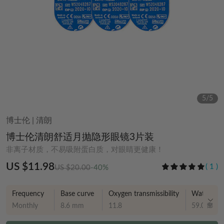
5
/
5
博士伦
|
清朗
博士伦清朗舒适月抛隐形眼镜3片装
非离子材质，不易吸附蛋白质，对眼睛更健康！
US $11.98
(
1
)
US $20.00
-40%
Frequency
Base curve
Oxygen transmissibility
Water Con
Monthly
8.6 mm
11.8
59.00%