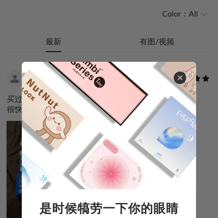
Color：
All
最新
有图/视频
Yo****an
06.25.2026
|
Australia
买过很多次了，很好用，也便宜实惠。寄到海外也
很快。
是时候犒劳一下你的眼睛