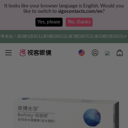
It looks like your browser language is English. Would you
like to switch to
sigocontacts.com/en
?
Yes, please
No, thanks
临！满3赠1(B3G1),满5赠2(B5G2),满7赠3(B7G3),满10赠5(B10G5)🎉