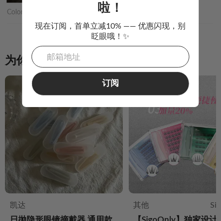
啦！
Color:
无色
现在订阅，首单立减10% —— 优惠闪现，别
眨眼哦！✨
为你推荐
订阅
凯达
其他
Si
日抛隐形眼镜摘戴器 通用款
【SigoOnly】独家设