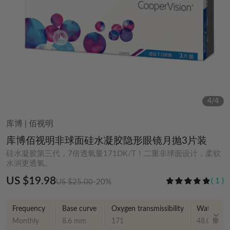
4
/
4
库博
|
佰视明
库博佰视明非球面硅水凝胶隐形眼镜月抛3片装
硅水凝胶第三代，7倍透氧量171DK/T！二重非球面设计，柔软
水润更透氧。
US $19.98
(
1
)
US $25.00
-20%
Frequency
Base curve
Oxygen transmissibility
Water Con
Monthly
8.6 mm
171
48.00%