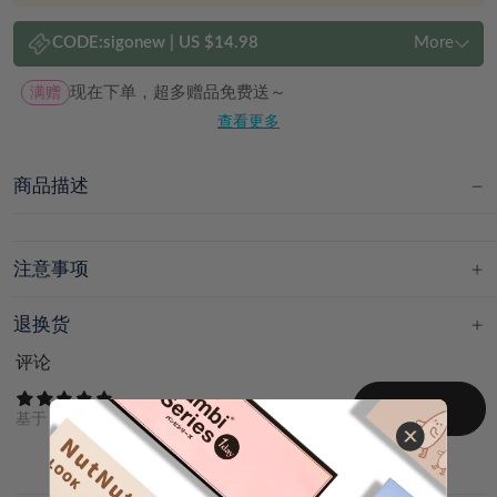
CODE:
sigonew
|
US $14.98
More
满赠
现在下单，超多赠品免费送～
查看更多
商品描述
注意事项
退换货
评论
写评论
基于
0
条评论综合评分
最新
有图/视频