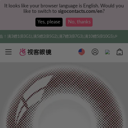
It looks like your browser language is English. Would you
like to switch to
sigocontacts.com/en
?
Yes, please
No, thanks
赠1(B3G1),满5赠2(B5G2),满7赠3(B7G3),满10赠5(B10G5)🎉