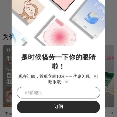
还没有评论，快来分享你的体验吧！
写评论
为你推荐
是时候犒劳一下你的眼睛
啦！
现在订阅，首单立减10% —— 优惠闪现，别
眨眼哦！✨
订阅
Tina媞娜
经典
其他
Si