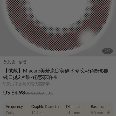
2
/
2
美若康
|
绽美
【试戴】Miacare美若康绽美硅水凝胶彩色隐形眼
镜日抛2片装-迷恋茶珀棕
试戴片不参与买赠优惠活动
US $4.98
US $10.00
-50%
Frequency
Graphic Diameter
Diameter
Base curve
Daily
13.4 mm
14.1 mm
8.8 mm