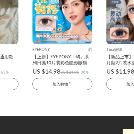
EYEPONY
屿
Tina媞娜
 通用款
【上新】EYEPONY「屿」系
【新品上市】T
列日抛10片装彩色隐形眼镜
月抛2片装水
镜
US $14.98
US $11.9
-63%
US $24.00
-38%
加入购物车
加