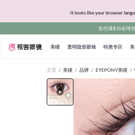
It looks like your browser langu
实付满$35全球
美瞳
透明隐形眼镜
特惠专区
美
主页
/
美瞳
/
品牌
/
EYEPONY美瞳
/