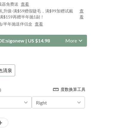
戴器免费送
查看
好礼升级-满$59赠假睫毛，满$99加赠试戴
查
满$159再赠半年抛1副！
看
抛/半年抛送伴侣盒
查看
DE:
sigonew
|
US $14.98
More
色清泉
度数换算工具
）
Right
+