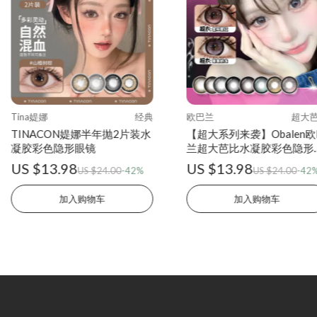
Tina媞娜
经典
欧巴兰
超大
TINACON媞娜半年抛2片装水
【超大系列来袭】Obalen
凝胶彩色隐形眼镜
兰超大芭比水凝胶彩色隐形
镜半年抛2片装
US $13.98
US $13.98
US $24.00
-42%
US $24.00
-42
加入购物车
加入购物车