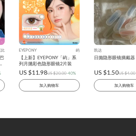
芭比
EYEPONY
屿
凯达
欧巴
【上新】EYEPONY「屿」系
日抛隐形眼镜摘戴器
眼
列月抛彩色隐形眼镜2片装
US $11.98
US $1.50
%
US $20.00
-40%
US $4.00
加入购物车
加入购物车