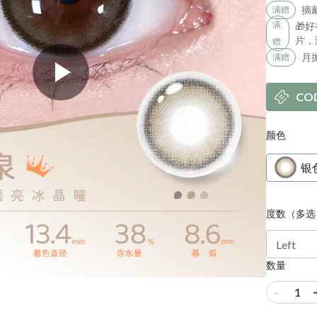
摘
满赠
满
🎁
片，
赠
月
满赠
CO
颜色
银
度数（多选
Left
数量
-