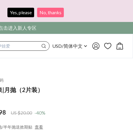
?
Yes, please
No, thanks
，点击进入新人专区
USD
/
简体中文
满着色
屿
泉|月抛（2片装）
98
US $20.00
-40%
抛/半年抛送效期贴
查看