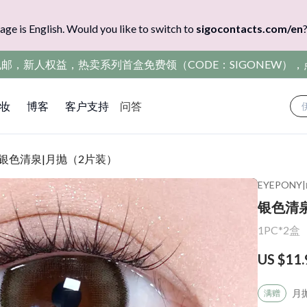
age is English. Would you like to switch to
sigocontacts.com/en
包邮，新人权益，热卖系列首盒免费领（CODE：SIGONEW）
妆
博客
客户支持
问答
银色清泉|月抛（2片装）
EYEPONY
|
银色清
1PC*2盒
US $11.
月
满赠