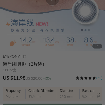
1
/
1
EYEPONY
|
屿
海岸线|月抛（2片装）
1PC*2盒
US $11.98
(
5
)
US $20.00
-40%
Frequency
Graphic Diameter
Diameter
Base curve
Monthly
13.4 mm
14.2 mm
8.6 mm