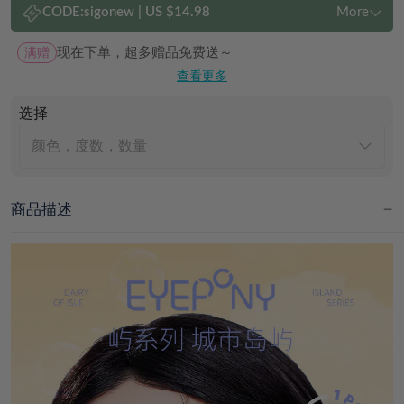
CODE:
sigonew
|
US $14.98
More
满赠
现在下单，超多赠品免费送～
查看更多
选择
颜色，度数，数量
商品描述