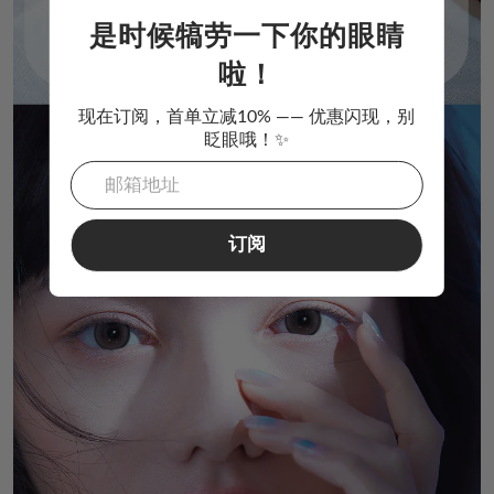
是时候犒劳一下你的眼睛
啦！
现在订阅，首单立减10% —— 优惠闪现，别
眨眼哦！✨
订阅