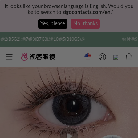
It looks like your browser language is English. Would you
like to switch to
sigocontacts.com/en
?
Yes, please
No, thanks
满10赠5(B10G5)🎉
实付满$35全球包邮，新人权益，