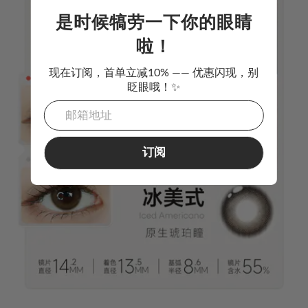
是时候犒劳一下你的眼睛
啦！
现在订阅，首单立减10% —— 优惠闪现，别
眨眼哦！✨
订阅