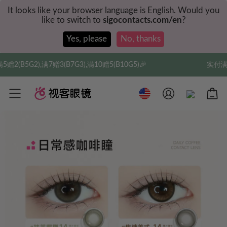
It looks like your browser language is English. Would you
like to switch to
sigocontacts.com/en
?
Yes, please
No, thanks
(B7G3),满10赠5(B10G5)🎉
实付满$35全球包邮，