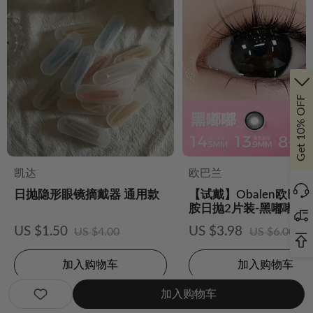
Get 10% OFF
凯达
欧巴兰
甜
日抛隐形眼镜摘戴器 通用款
【试戴】Obalen欧巴
胺日抛2片装-黑嘟嘟
US $1.50
US $3.98
US $4.00
US $6.00
加入购物车
加入购物车
加入购物车