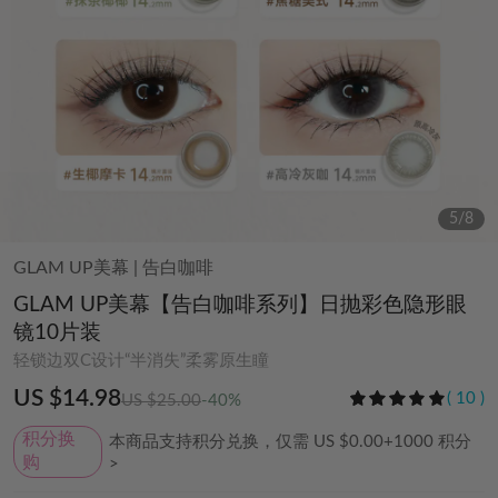
6
/
8
GLAM UP美幕
|
告白咖啡
GLAM UP美幕【告白咖啡系列】日抛彩色隐形眼
镜10片装
轻锁边双C设计“半消失”柔雾原生瞳
US $14.98
(
10
)
US $25.00
-40%
积分换
本商品支持积分兑换，仅需
US $0.00+
1000
积分
购
>