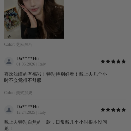
Color:
芝麻黑巧
Da****Hu
01.06.2026
|
Italy
喜欢浅瞳的有福啦！特别特别好看！戴上去几个小
时不会觉得不舒服
Color:
美式加奶
Da****Hu
12.24.2025
|
Italy
戴上去特别自然的一款，日常戴几个小时根本没问
题！