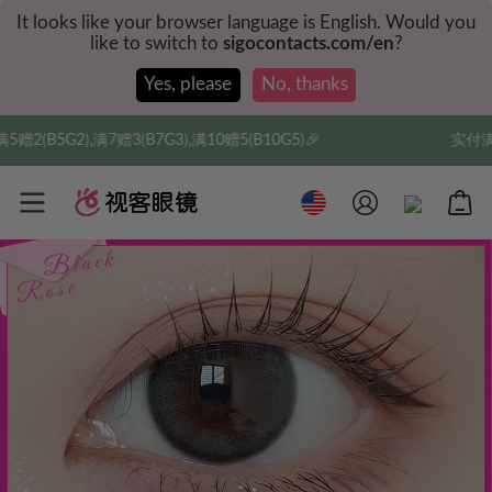
It looks like your browser language is English. Would you
like to switch to
sigocontacts.com/en
?
Yes, please
No, thanks
3),满10赠5(B10G5)🎉
实付满$35全球包邮，新人权