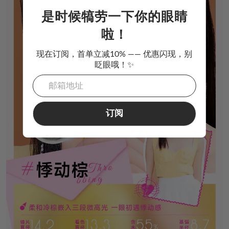
是时候犒劳一下你的眼睛
啦！
现在订阅，首单立减10% —— 优惠闪现，别
眨眼哦！✨
订阅