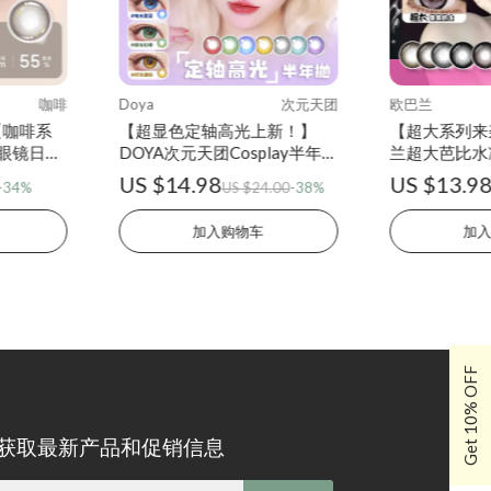
咖啡
Doya
次元天团
欧巴兰
【咖啡系
【超显色定轴高光上新！】
【超大系列来袭
眼镜日抛
DOYA次元天团Cosplay半年抛
兰超大芭比水
2片装水凝胶彩色隐形眼镜
镜半年抛2片
US $14.98
US $13.9
-34%
US $24.00
-38%
知
加入购物车
加
Get 10% OFF
获取最新产品和促销信息