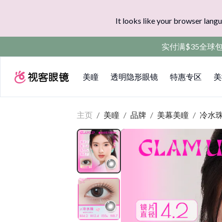
It looks like your browser langu
实付满$35全球
美瞳
透明隐形眼镜
特惠专区
美
主页
/
美瞳
/
品牌
/
美幕美瞳
/
冷水珠