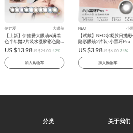
伊娃爱
大眼萌
NEO
小
【上新】伊娃爱大眼萌&满着
【试戴】NEO水凝胶日抛彩
色半年抛2片装水凝胶彩色隐
隐形眼镜2片装-小黑环Pro
形眼镜
US $13.98
US $3.98
US $24.00
-42%
US $6.00
-34%
加入购物车
加入购物车
分类
关于我们