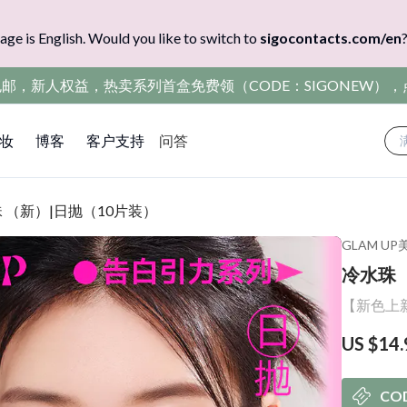
age is English. Would you like to switch to
sigocontacts.com/en
包邮，新人权益，热卖系列首盒免费领（CODE：SIGONEW）
妆
博客
客户支持
问答
 （新）|日抛（10片装）
GLAM UP
冷水珠 
【新色上
US $14.
CO