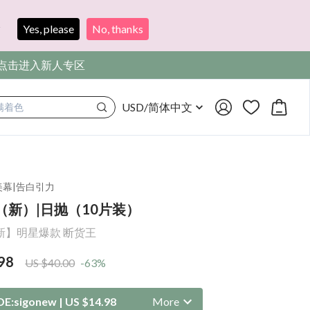
?
Yes, please
No, thanks
，点击进入新人专区
USD
/
简体中文
满着色
美幕
|
告白引力
（新）|日抛（10片装）
新】明星爆款 断货王
98
US $40.00
-63%
DE:
sigonew
|
US $14.98
More