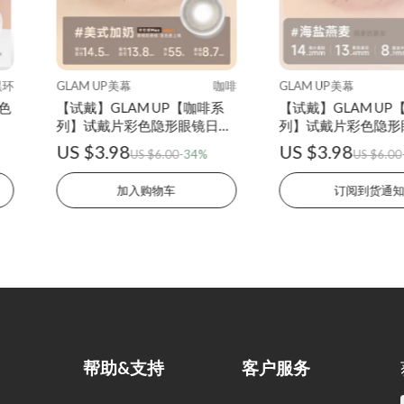
黑环
GLAM UP美幕
咖啡
GLAM UP美幕
色
【试戴】GLAM UP【咖啡系
【试戴】GLAM UP
列】试戴片彩色隐形眼镜日抛
列】试戴片彩色隐形
2片装-美式加奶
2片装-海盐燕麦
US $3.98
US $3.98
US $6.00
-34%
US $6.00
加入购物车
订阅到货通
帮助&支持
客户服务