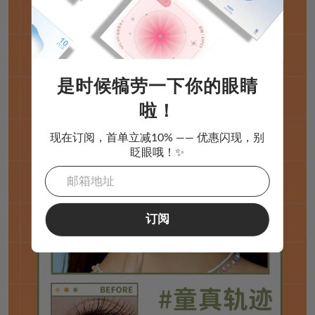
是时候犒劳一下你的眼睛
啦！
现在订阅，首单立减10% —— 优惠闪现，别
眨眼哦！✨
订阅