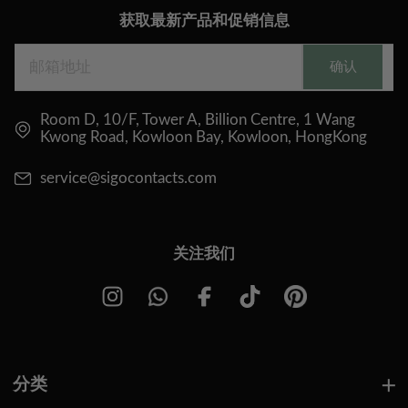
获取最新产品和促销信息
确认
Room D, 10/F, Tower A, Billion Centre, 1 Wang
Kwong Road, Kowloon Bay, Kowloon, HongKong
service@sigocontacts.com
关注我们
分类