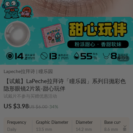
2
/
2
Lapeche拉拜诗
|
瞳乐园
【试戴】LaPeche拉拜诗「瞳乐园」系列日抛彩色
隐形眼镜2片装-甜心玩伴
试戴片不参与买赠优惠活动
US $3.98
US $6.00
-34%
Frequency
Graphic Diameter
Diameter
Base curve
Daily
13.5 mm
14.2 mm
8.6 mm