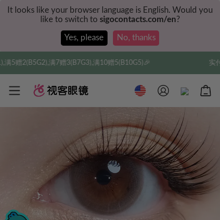
It looks like your browser language is English. Would you
like to switch to
sigocontacts.com/en
?
Yes, please
No, thanks
7赠3(B7G3),满10赠5(B10G5)🎉
实付满$35全球包