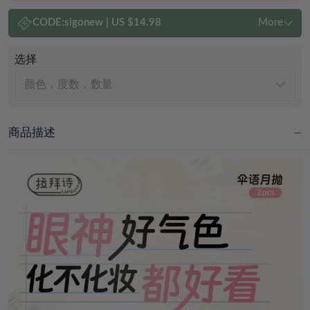
CODE:
sigonew
|
US $14.98
More
选择
颜色，度数，数量
商品描述