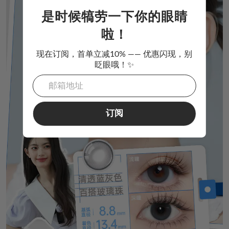
是时候犒劳一下你的眼睛
啦！
现在订阅，首单立减10% —— 优惠闪现，别
眨眼哦！✨
订阅