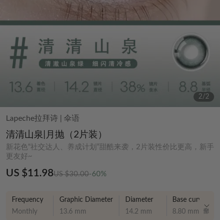
2
/
2
Lapeche拉拜诗
|
伞语
清清山泉|月抛（2片装）
新花色“社交达人、养成计划”甜酷来袭，2片装性价比更高，新手
更友好~
US $11.98
US $30.00
-60%
Frequency
Graphic Diameter
Diameter
Base curve
Monthly
13.6 mm
14.2 mm
8.80 mm