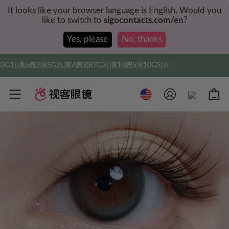
It looks like your browser language is English. Would you
like to switch to
sigocontacts.com/en
?
Yes, please
No, thanks
7G3),满10赠5(B10G5)🎉
实付满$35全球包邮，新人