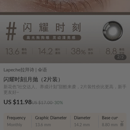
2
/
2
Lapeche拉拜诗
|
伞语
闪耀时刻|月抛（2片装）
新花色“社交达人、养成计划”甜酷来袭，2片装性价比更高，新手
更友好~
US $11.98
US $17.00
-30%
Frequency
Graphic Diameter
Diameter
Base curve
Monthly
13.6 mm
14.2 mm
8.80 mm