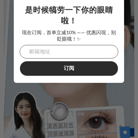
是时候犒劳一下你的眼睛
啦！
现在订阅，首单立减10% —— 优惠闪现，别
眨眼哦！✨
订阅