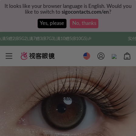
It looks like your browser language is English. Would you
like to switch to
sigocontacts.com/en
?
Yes, please
No, thanks
),满10赠5(B10G5)🎉
实付满$35全球包邮，新人权益