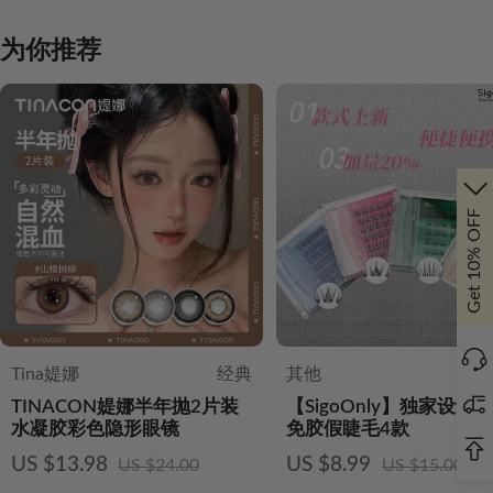
为你推荐
Get 10% OFF
Tina媞娜
经典
其他
Sig
TINACON媞娜半年抛2片装
【SigoOnly】独家设计
水凝胶彩色隐形眼镜
免胶假睫毛4款
US $13.98
US $8.99
US $24.00
US $15.00