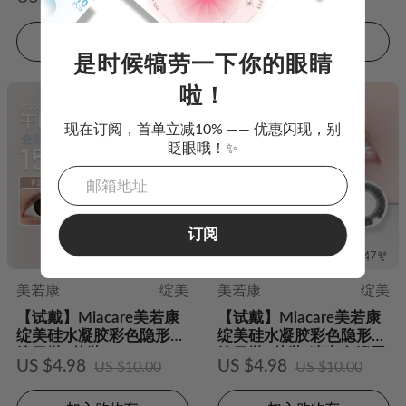
加入购物车
加入购物车
是时候犒劳一下你的眼睛
啦！
现在订阅，首单立减10% —— 优惠闪现，别
眨眼哦！✨
订阅
美若康
绽美
美若康
绽美
【试戴】Miacare美若康
【试戴】Miacare美若康
绽美硅水凝胶彩色隐形眼
绽美硅水凝胶彩色隐形眼
镜日抛2片装
镜日抛2片装-迷恋乌缎黑
US $4.98
US $4.98
US $10.00
US $10.00