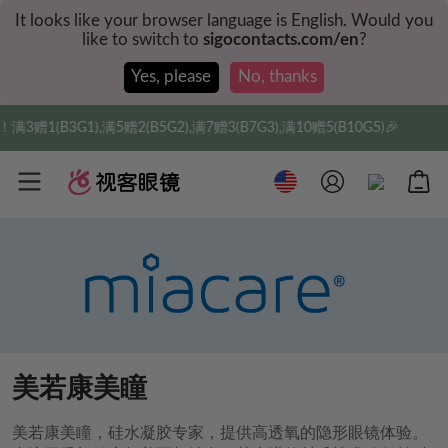
It looks like your browser language is English. Would you
like to switch to
sigocontacts.com/en
?
Yes, please
No, thanks
1(B3G1),满5赠2(B5G2),满7赠3(B7G3),满10赠5(B10G5)🎉
美若康美瞳