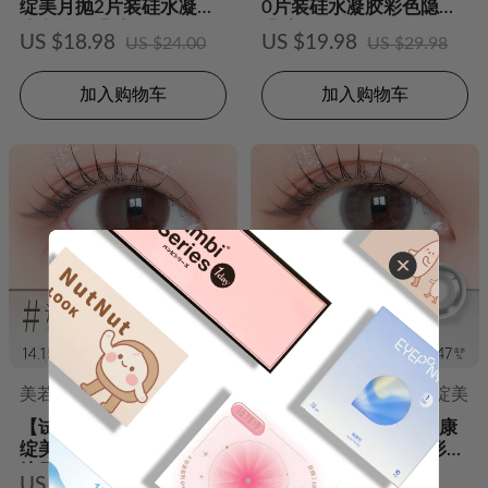
绽美月抛2片装硅水凝胶
0片装硅水凝胶彩色隐形
彩色隐形眼镜
眼镜
US $18.98
US $19.98
US $24.00
US $29.98
加入购物车
加入购物车
美若康
绽美
美若康
绽美
【试戴】Miacare美若康
【试戴】Miacare美若康
绽美硅水凝胶彩色隐形眼
绽美硅水凝胶彩色隐形眼
镜日抛2片装-迷漫棕
镜日抛2片装-迷漫黑
US $4.98
US $4.98
US $8.00
US $10.00