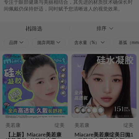
排序
筛选
品牌
抛弃周期
含水量（%）
基弧（m
美若康
绽美
美若康
绽美
【上新】Miacare美若康
Miacare美若康绽美日抛1