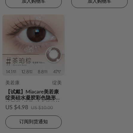
加入购物车
加入购物车
美若康
绽美
【试戴】Miacare美若康
绽美硅水凝胶彩色隐形眼
镜日抛2片装-迷恋茶珀棕
US $4.98
US $10.00
订阅到货通知