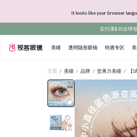
It looks like your browser langu
实付满$35全球
美瞳
透明隐形眼镜
特惠专区
美
主页
/
美瞳
/
品牌
/
坚果力美瞳
/
【