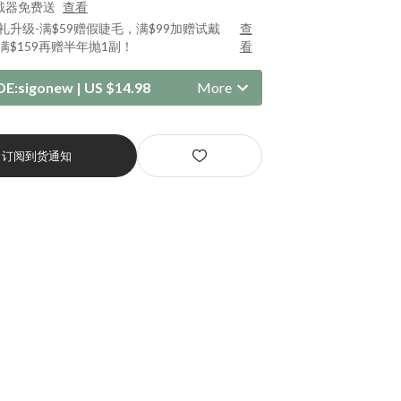
戴器免费送
查看
好礼升级-满$59赠假睫毛，满$99加赠试戴
查
满$159再赠半年抛1副！
看
DE:
sigonew
|
US $14.98
More
订阅到货通知