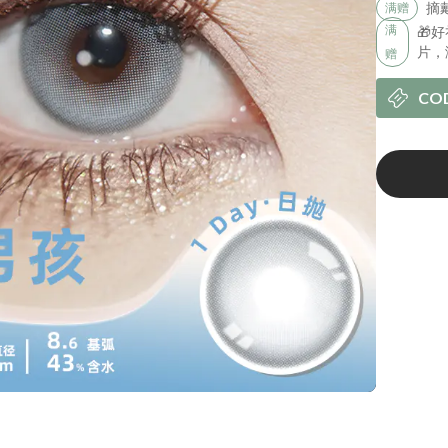
摘
满赠
满
🎁
片，
赠
CO