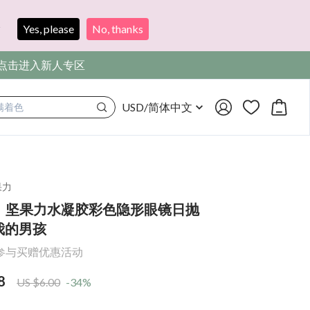
?
Yes, please
No, thanks
，点击进入新人专区
USD
/
简体中文
满着色
果力
】坚果力水凝胶彩色隐形眼镜日抛
我的男孩
参与买赠优惠活动
8
US $6.00
-34%