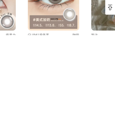
坚果力
GLAM UP美幕
咖啡
凯达
胶彩色隐
【试戴】GLAM UP【咖啡系
日抛隐形眼镜
韧泪光
列】试戴片彩色隐形眼镜日抛
2片装-美式加奶
US $3.98
US $1.50
-34%
US $6.00
-34%
U
加入购物车
加