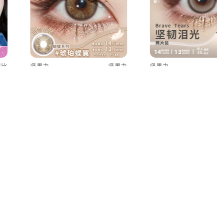
芭比
坚果力
坚果力
坚果力
欧巴
【试戴】坚果力蝴蝶系列彩色
【试戴】坚果力水凝
眼
隐形眼镜日抛2片装-琥珀蝶翼
形眼镜日抛2片装-坚
US $3.98
US $3.98
%
US $6.00
-34%
US $6.00
加入购物车
加入购物车