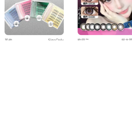
其他
SigoOnly
欧巴兰
超大
【SigoOnly】独家设计系列免
【超大系列来袭】Obalen
胶假睫毛4款
兰超大芭比水凝胶彩色隐形
镜半年抛2片装
US $8.99
US $13.98
US $15.00
-40%
US $24.00
-42
加入购物车
加入购物车