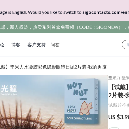
age is English. Would you like to switch to
sigocontacts.com/en
包邮，新人权益，热卖系列首盒免费领（CODE：SIGONEW）
妆
博客
客户支持
问答
试戴】坚果力水凝胶彩色隐形眼镜日抛2片装-我的男孩
坚果力
|
坚
【试戴
2片装-
试戴片不
US $3.9