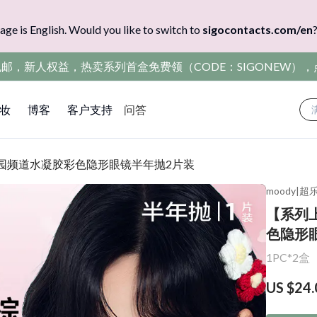
age is English. Would you like to switch to
sigocontacts.com/en
包邮，新人权益，热卖系列首盒免费领（CODE：SIGONEW）
妆
博客
客户支持
问答
乐园频道水凝胶彩色隐形眼镜半年抛2片装
moody
|
超
【系列
色隐形
1PC*2盒
US $24.