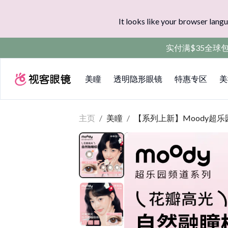
It looks like your browser langu
实付满$35全球
美瞳
透明隐形眼镜
特惠专区
美
主页
/
美瞳
/
【系列上新】Moody超