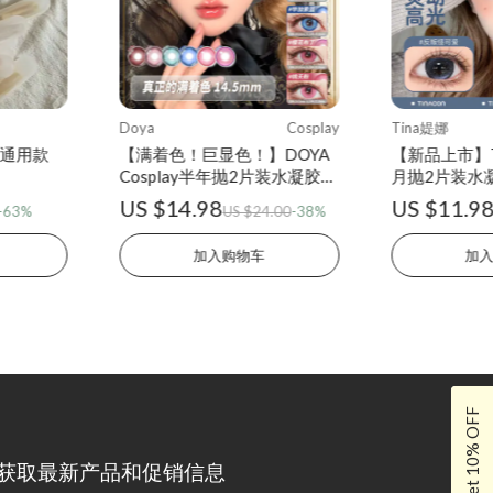
Doya
Cosplay
Tina媞娜
 通用款
【满着色！巨显色！】DOYA
【新品上市】T
Cosplay半年抛2片装水凝胶彩
月抛2片装水
色隐形眼镜
镜
US $14.98
US $11.9
-63%
US $24.00
-38%
加入购物车
加
Get 10% OFF
获取最新产品和促销信息