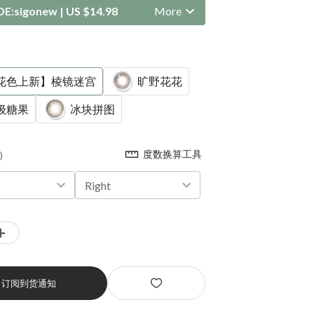
DE:
sigonew
|
US $14.98
More
花色上新】棱镜迷宫
旷野花花
级糖果
冰块拼图
度数换算工具
）
Right
+
订阅到货通知