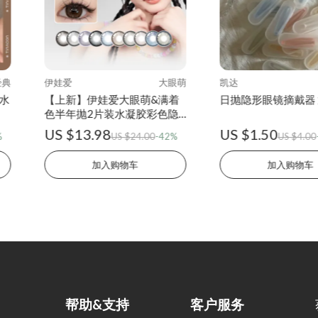
经典
伊娃爱
大眼萌
凯达
装水
【上新】伊娃爱大眼萌&满着
日抛隐形眼镜摘戴器
色半年抛2片装水凝胶彩色隐
形眼镜
US $13.98
US $1.50
%
US $24.00
-42%
US $4.00
加入购物车
加入购物车
帮助&支持
客户服务