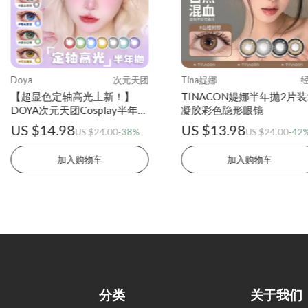
Doya
次元天团
Tina媞娜
【超显色定轴高光上新！】
TINACON媞娜半年抛2片
DOYA次元天团Cosplay半年抛
凝胶彩色隐形眼镜
2片装水凝胶彩色隐形眼镜
US $14.98
US $13.98
US $24.00
-38%
US $24.00
-42
加入购物车
加入购物车
分类
关于我们