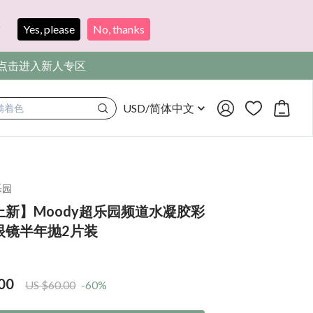
?
Yes, please
No, thanks
，点击进入新人专区
USD
/
简体中文
满着色
乐园
上新】Moody超乐园频道水凝胶彩
眼镜半年抛2片装
00
US $60.00
-60%