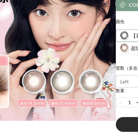
CO
颜色
【
超
度数（多选
Left
数量
-