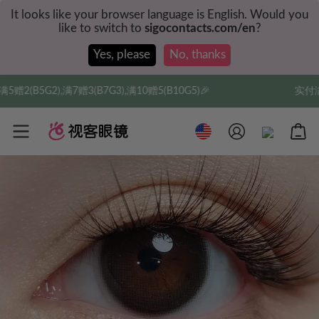
It looks like your browser language is English. Would you
like to switch to
sigocontacts.com/en
?
Yes, please
No, thanks
7G3),满10赠5(B10G5)🎉
实付满$35全球包邮，新