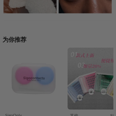
为你推荐
SigoOnly
其他
Si