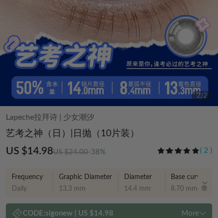
2
/
2
Lapeche拉拜诗
|
少女潮汐
艺考之神（日）|日抛（10片装）
US $14.98
(
2
)
US $24.00
-38%
Frequency
Graphic Diameter
Diameter
Base curve
Daily
13.3 mm
14.4 mm
8.70 mm
CODE:
sigonew
|
US $14.98
More