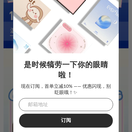
是时候犒劳一下你的眼睛
啦！
现在订阅，首单立减10% —— 优惠闪现，别
眨眼哦！✨
订阅