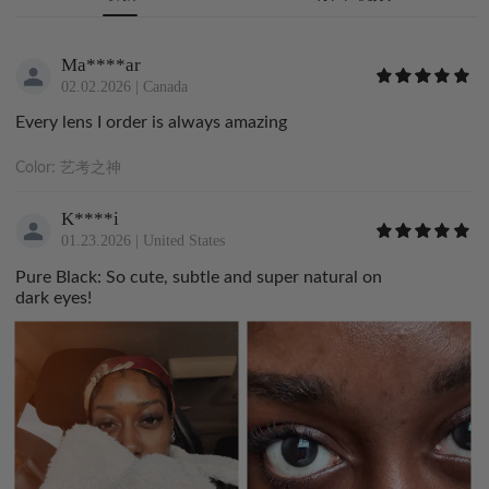
Ma****ar
02.02.2026
|
Canada
Every lens I order is always amazing
Color:
艺考之神
K****i
01.23.2026
|
United States
Pure Black: So cute, subtle and super natural on
dark eyes!