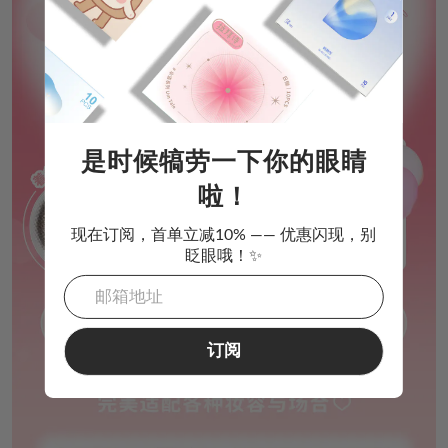
是时候犒劳一下你的眼睛
啦！
现在订阅，首单立减10% —— 优惠闪现，别
眨眼哦！✨
订阅