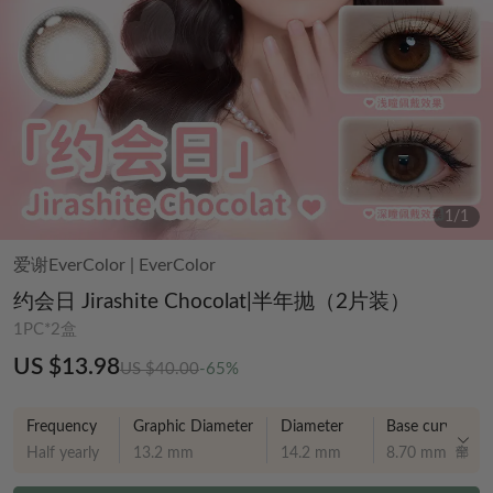
1
/
1
爱谢EverColor
|
EverColor
约会日 Jirashite Chocolat|半年抛（2片装）
1PC*2盒
US $13.98
US $40.00
-65%
Frequency
Graphic Diameter
Diameter
Base curve
Half yearly
13.2 mm
14.2 mm
8.70 mm