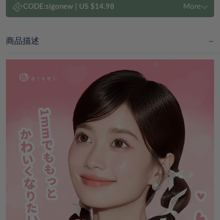
CODE:
sigonew
|
US $14.98
More
商品描述