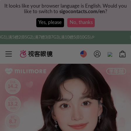
It looks like your browser language is English. Would you
like to switch to
sigocontacts.com/en
?
Yes, please
No, thanks
7赠3(B7G3),满10赠5(B10G5)🎉
实付满$35全球包