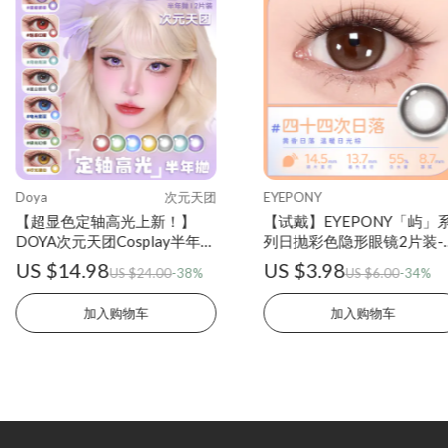
Doya
次元天团
EYEPONY
【超显色定轴高光上新！】
【试戴】EYEPONY「屿」
DOYA次元天团Cosplay半年抛
列日抛彩色隐形眼镜2片装-
2片装水凝胶彩色隐形眼镜
十四次日落
US $14.98
US $3.98
US $24.00
-38%
US $6.00
-34%
加入购物车
加入购物车