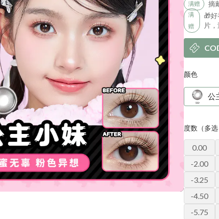
摘
满赠
满
🎁
片，
赠
CO
颜色
公
度数（多选
0.00
-2.00
-3.25
-4.50
-5.75