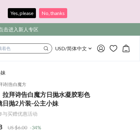
?
Yes, please
No, thanks
，点击进入新人专区
USD
/
简体中文
满着色
小妹
拉拜诗
|
告白魔方
】拉拜诗告白魔方日抛水凝胶彩色
镜日抛2片装-公主小妹
参与买赠优惠活动
8
US $6.00
-34%