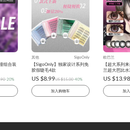
其他
SigoOnly
欧巴兰
瞳组合装
【SigoOnly】独家设计系列免
【超大系列来袭
胶假睫毛4款
兰超大芭比水
镜半年抛2片
US $8.99
US $13.9
.90
-20%
US $15.00
-40%
加入购物车
加