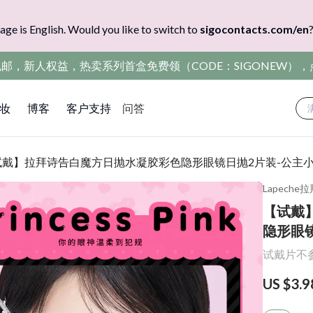
age is English. Would you like to switch to
sigocontacts.com/en
包邮，新人权益，热卖系列首盒免费领（CODE：SIGONEW）
妆
博客
客户支持
问答
试戴】拉拜诗告白魔方日抛水凝胶彩色隐形眼镜日抛2片装-公主
Lapeche
【试戴
隐形眼
试戴片不
US $3.9