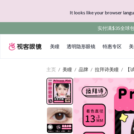
It looks like your browser langu
实付满$35全球
美瞳
透明隐形眼镜
特惠专区
美
主页
/
美瞳
/
品牌
/
拉拜诗美瞳
/
【