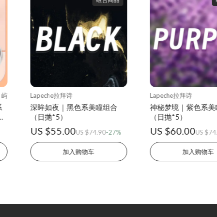
屿
Lapeche拉拜诗
Lapeche拉拜诗
系
深眸如夜｜黑色系美瞳组合
神秘梦境｜紫色系美
四
（日抛*5）
（日抛*5）
US $55.00
US $60.00
US $74.90
-27%
US $74
加入购物车
加入购物车