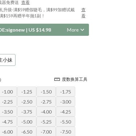
戴器免费送
查看
好礼升级-满$59赠假睫毛，满$99加赠试戴
查
满$159再赠半年抛1副！
看
DE:
sigonew
|
US $14.98
More
主小妹
度数换算工具
）
-1.00
-1.25
-1.50
-1.75
-2.25
-2.50
-2.75
-3.00
-3.50
-3.75
-4.00
-4.25
-4.75
-5.00
-5.25
-5.50
-6.00
-6.50
-7.00
-7.50