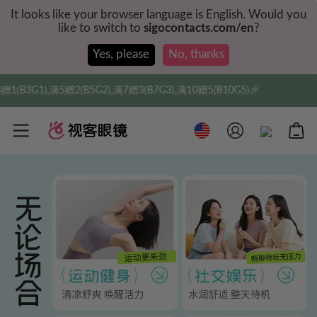
It looks like your browser language is English. Would you
like to switch to
sigocontacts.com/en
?
Yes, please
No, thanks
满5赠2(B5G2),满7赠3(B7G3),满10赠5(B10G5)🎉
实