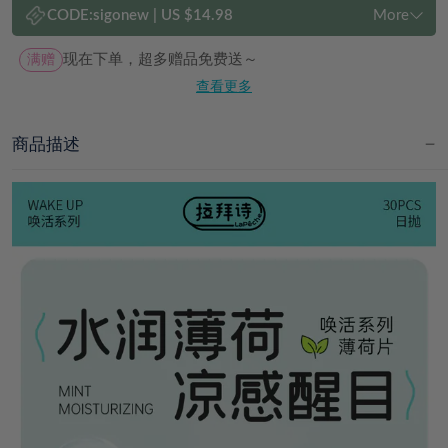
CODE:
sigonew
|
US $14.98
More
满赠
现在下单，超多赠品免费送～
查看更多
商品描述