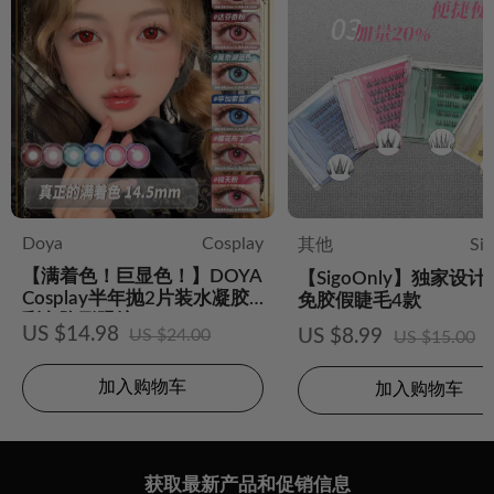
Doya
Cosplay
其他
Si
【满着色！巨显色！】DOYA
【SigoOnly】独家设
Cosplay半年抛2片装水凝胶
免胶假睫毛4款
彩色隐形眼镜
US $14.98
US $24.00
US $8.99
US $15.00
加入购物车
加入购物车
获取最新产品和促销信息