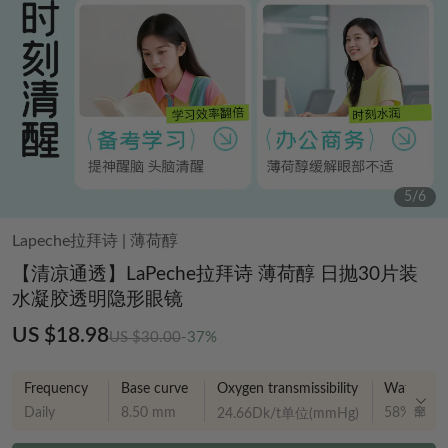
5
/
6
Lapeche拉拜诗
|
薄荷醇
【清凉通透】LaPeche拉拜诗 薄荷醇 日抛30片装
水凝胶透明隐形眼镜
US $18.98
US $30.00
-37%
Oxygen transmissibility
Frequency
Base curve
Water Co
Daily
8.50 mm
58%
24.66Dk/t单位(mmHg)