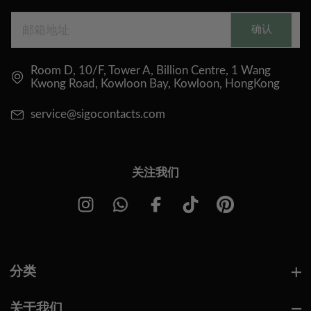
确认
Room D, 10/F, Tower A, Billion Centre, 1 Wang
Kwong Road, Kowloon Bay, Kowloon, HongKong
service@sigocontacts.com
关注我们
分类
关于我们