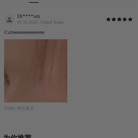
Di****am
05.31.2026
|
United States
Cuteeeeeeeeeeeee
Color:
快乐意义