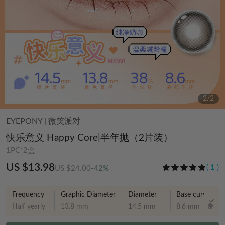
2
/
2
EYEPONY
|
微笑派对
快乐意义 Happy Core|半年抛（2片装）
1PC*2盒
US $13.98
(
1
)
US $24.00
-42%
Frequency
Graphic Diameter
Diameter
Base curve
Half yearly
13.8 mm
14.5 mm
8.6 mm