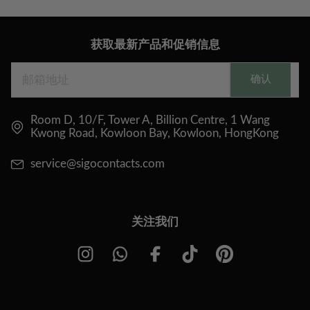
获取最新产品和促销信息
确认
Room D, 10/F, Tower A, Billion Centre, 1 Wang
Kwong Road, Kowloon Bay, Kowloon, HongKong
service@sigocontacts.com
关注我们