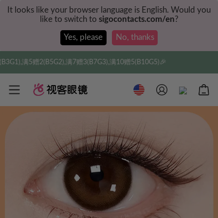
It looks like your browser language is English. Would you
like to switch to
sigocontacts.com/en
?
Yes, please
No, thanks
,满7赠3(B7G3),满10赠5(B10G5)🎉
实付满$35全