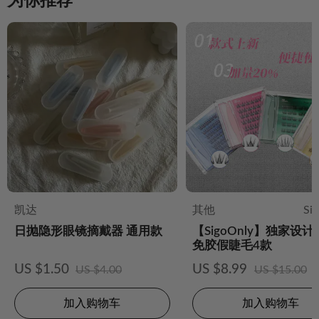
为你推荐
凯达
其他
Si
日抛隐形眼镜摘戴器 通用款
【SigoOnly】独家设
免胶假睫毛4款
US $1.50
US $8.99
US $4.00
US $15.00
加入购物车
加入购物车