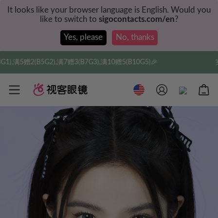
It looks like your browser language is English. Would you
like to switch to
sigocontacts.com/en
?
Yes, please
No, thanks
3(B7G3),满10赠5(B10G5)🎉
实付满$35全球包邮