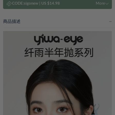
CODE:
sigonew
|
US $14.98
More
商品描述