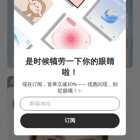
是时候犒劳一下你的眼睛
啦！
现在订阅，首单立减10% —— 优惠闪现，别
眨眼哦！✨
订阅