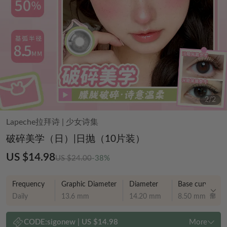
2
/
2
Lapeche拉拜诗
|
少女诗集
破碎美学（日）|日抛（10片装）
US $14.98
US $24.00
-38%
Frequency
Graphic Diameter
Diameter
Base curve
Daily
13.6 mm
14.20 mm
8.50 mm
CODE:
sigonew
|
US $14.98
More