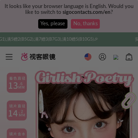
It looks like your browser language is English. Would you
like to switch to
sigocontacts.com/en
?
Yes, please
No, thanks
赠3(B7G3),满10赠5(B10G5)🎉
实付满$35全球包邮