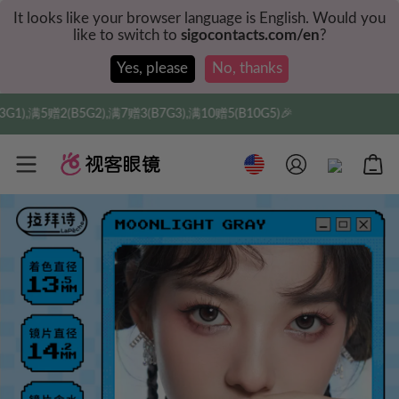
It looks like your browser language is English. Would you
like to switch to
sigocontacts.com/en
?
Yes, please
No, thanks
3(B7G3),满10赠5(B10G5)🎉
实付满$35全球包邮，