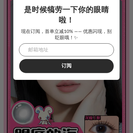
是时候犒劳一下你的眼睛
啦！
现在订阅，首单立减10% —— 优惠闪现，别
眨眼哦！✨
订阅