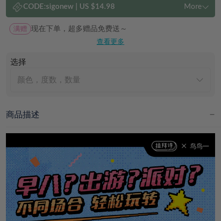
CODE:
sigonew
|
US $14.98
More
满赠
现在下单，超多赠品免费送～
查看更多
选择
颜色，度数，数量
商品描述