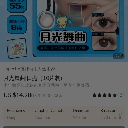
2
/
2
Lapeche拉拜诗
|
大艺术家
月光舞曲|日抛（10片装）
半年抛经典款花色变成日抛啦！更安全更舒适！
US $14.98
(
2
)
US $24.00
-38%
Frequency
Graphic Diameter
Diameter
Base curve
Daily
13.5 mm
14.2 mm
8.70 mm