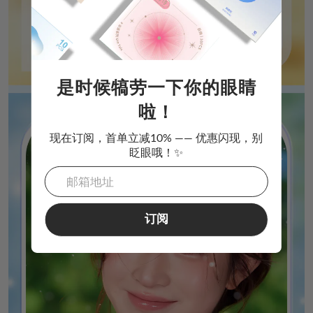
是时候犒劳一下你的眼睛
啦！
现在订阅，首单立减10% —— 优惠闪现，别
眨眼哦！✨
订阅