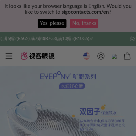
It looks like your browser language is English. Would you
like to switch to
sigocontacts.com/en
?
Yes, please
No, thanks
7赠3(B7G3),满10赠5(B10G5)🎉
实付满$35全球包