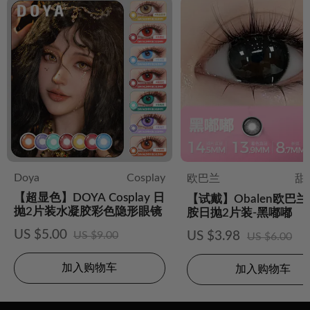
Doya
Cosplay
欧巴兰
甜
【超显色】DOYA Cosplay 日
【试戴】Obalen欧巴
抛2片装水凝胶彩色隐形眼镜
胺日抛2片装-黑嘟嘟
US $5.00
US $9.00
US $3.98
US $6.00
加入购物车
加入购物车