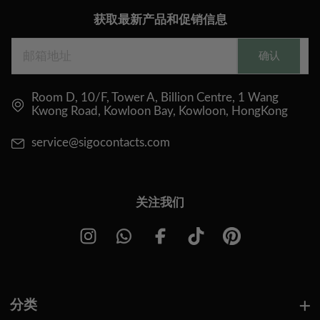
获取最新产品和促销信息
确认
Room D, 10/F, Tower A, Billion Centre, 1 Wang
Kwong Road, Kowloon Bay, Kowloon, HongKong
service@sigocontacts.com
关注我们
分类