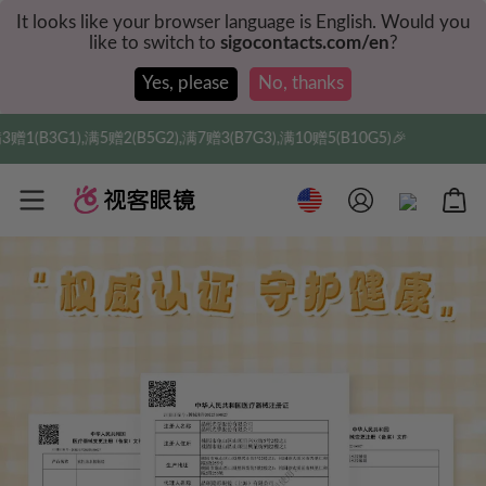
It looks like your browser language is English. Would you
like to switch to
sigocontacts.com/en
?
Yes, please
No, thanks
2(B5G2),满7赠3(B7G3),满10赠5(B10G5)🎉
实付满