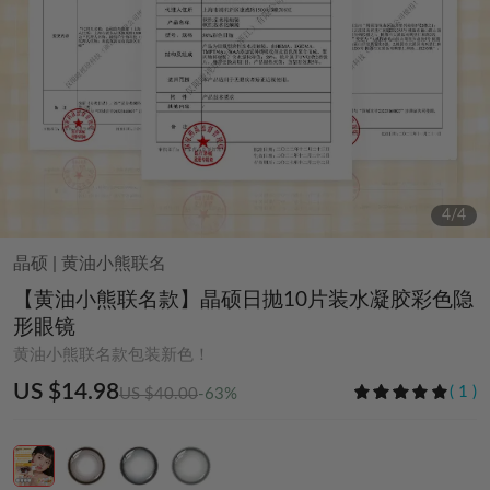
4
/
4
晶硕
|
黄油小熊联名
【黄油小熊联名款】晶硕日抛10片装水凝胶彩色隐
形眼镜
黄油小熊联名款包装新色！
US $14.98
(
1
)
US $40.00
-63%