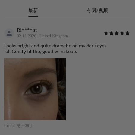
最新
有图/视频
Ri****ht
02.12.2026
|
United Kingdom
Looks bright and quite dramatic on my dark eyes
lol. Comfy fit tho, good w makeup.
Color:
芝士布丁