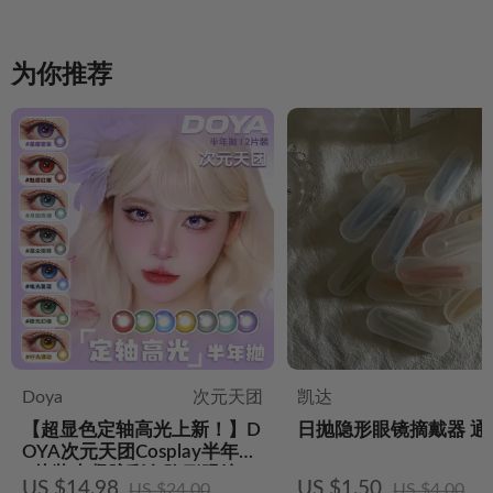
为你推荐
Doya
次元天团
凯达
【超显色定轴高光上新！】D
日抛隐形眼镜摘戴器 通
OYA次元天团Cosplay半年抛
2片装水凝胶彩色隐形眼镜
US $14.98
US $1.50
US $24.00
US $4.00