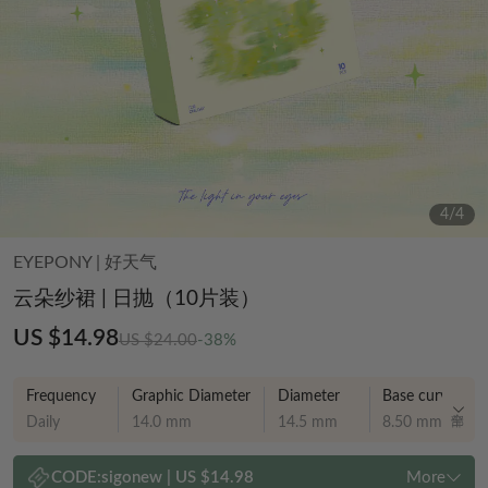
4
/
4
EYEPONY
|
好天气
云朵纱裙 | 日抛（10片装）
US $14.98
US $24.00
-38%
Frequency
Graphic Diameter
Diameter
Base curve
Daily
14.0 mm
14.5 mm
8.50 mm
CODE:
sigonew
|
US $14.98
More