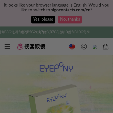
It looks like your browser language is English. Would you
like to switch to
sigocontacts.com/en
?
Yes, please
No, thanks
B5G2),满7赠3(B7G3),满10赠5(B10G5)🎉
实付满$