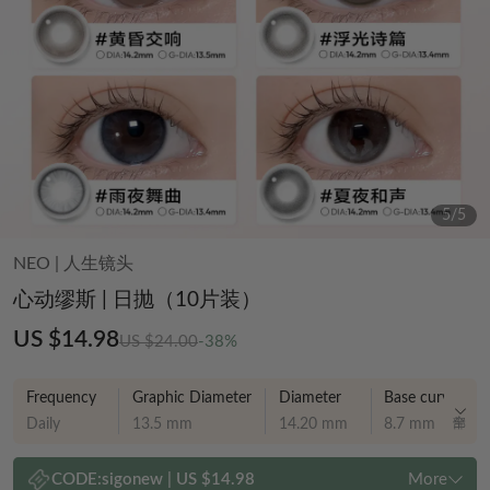
5
/
5
NEO
|
人生镜头
心动缪斯 | 日抛（10片装）
US $14.98
US $24.00
-38%
Frequency
Graphic Diameter
Diameter
Base curve
Daily
13.5 mm
14.20 mm
8.7 mm
CODE:
sigonew
|
US $14.98
More