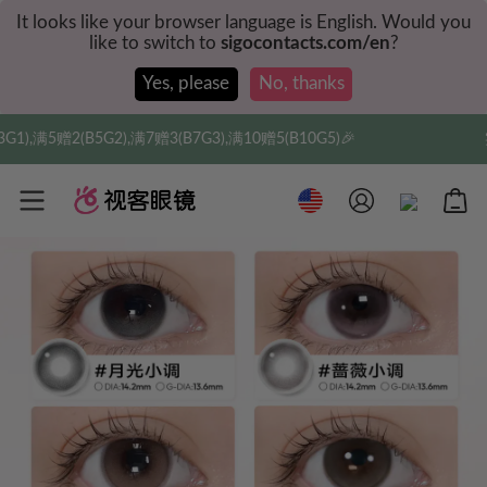
It looks like your browser language is English. Would you
like to switch to
sigocontacts.com/en
?
Yes, please
No, thanks
3(B7G3),满10赠5(B10G5)🎉
实付满$35全球包邮