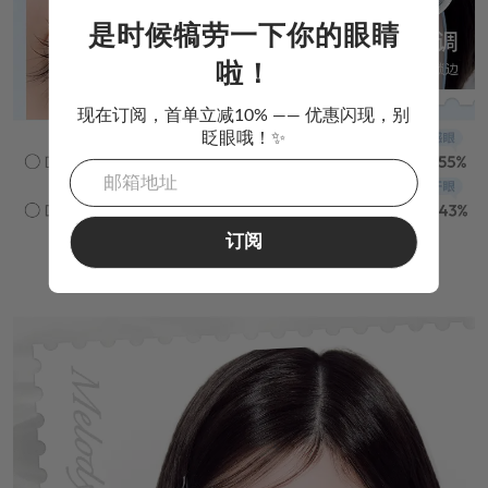
是时候犒劳一下你的眼睛
啦！
现在订阅，首单立减10% —— 优惠闪现，别
眨眼哦！✨
订阅