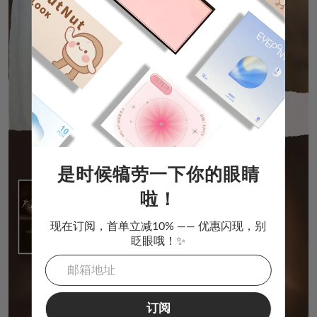
是时候犒劳一下你的眼睛
啦！
现在订阅，首单立减10% —— 优惠闪现，别
眨眼哦！✨
订阅