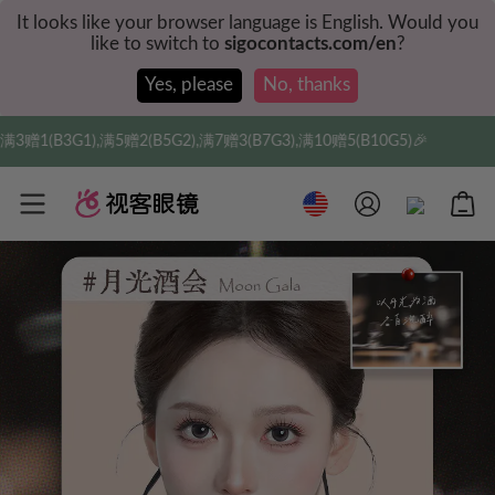
It looks like your browser language is English. Would you
like to switch to
sigocontacts.com/en
?
Yes, please
No, thanks
5G2),满7赠3(B7G3),满10赠5(B10G5)🎉
实付满$3