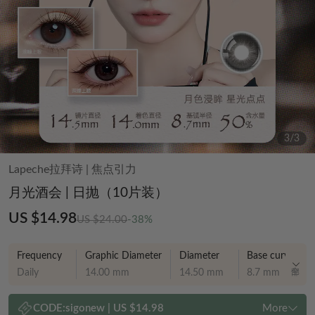
3
/
3
Lapeche拉拜诗
|
焦点引力
月光酒会 | 日抛（10片装）
US $14.98
US $24.00
-38%
Frequency
Graphic Diameter
Diameter
Base curve
Daily
14.00 mm
14.50 mm
8.7 mm
CODE:
sigonew
|
US $14.98
More