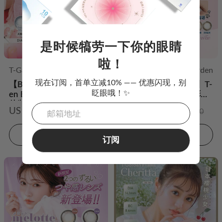
是时候犒劳一下你的眼睛
啦！
T-Garden
T-Garden
FLANMY
T-Garden
现在订阅，首单立减10% —— 优惠闪现，别
【Bambi半年抛】T-Gard
【FLANMY贝壳星砂】T-
眨眼哦！✨
en Bambi Series半年抛2
Garden 日抛10片装彩色
片装彩色隐形眼镜
隐形眼镜
US $13.98
US $14.98
US $24.00
US $24.00
加入购物车
加入购物车
订阅