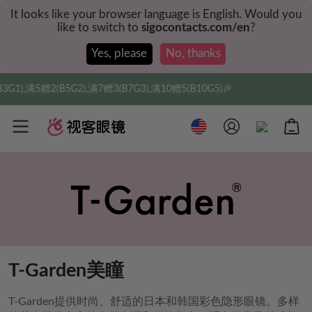
It looks like your browser language is English. Would you
like to switch to
sigocontacts.com/en
?
Yes, please
No, thanks
2(B5G2),满7赠3(B7G3),满10赠5(B10G5)🎉
实付满
T-Garden美瞳