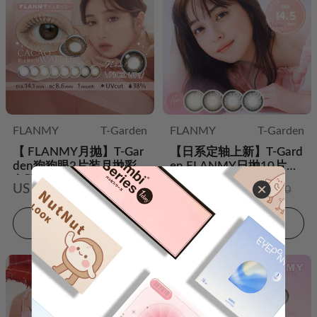
FLANMY
T-Garden
FLANMY
T-Garden
【 FLANMY月抛】T-Gar
【日系定轴上新】T-Gard
den狗狗眼2片装月抛彩
en FLANMY日抛10片装
色隐形眼镜
彩色隐形眼镜
US $11.98
US $15.98
US $24.00
US $24.00
加入购物车
加入购物车