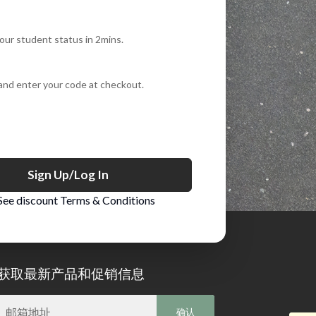
your student status in 2mins.
and enter your code at checkout.
Sign Up/log In
See discount Terms & Conditions
获取最新产品和促销信息
邮箱地址
确认