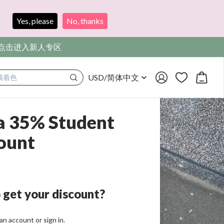
?
Yes, please
No, thanks
，点击进入新人专区
USD
/
简体中文
满着色
a 35% Student
ount
 get your discount?
an account or sign in.