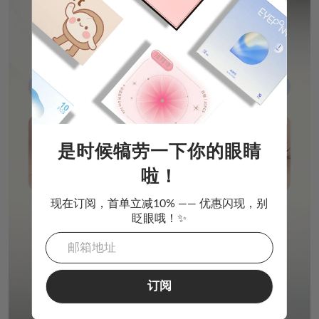
是时候犒劳一下你的眼睛
啦！
现在订阅，首单立减10% —— 优惠闪现，别
眨眼哦！✨
订阅