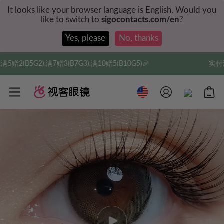
It looks like your browser language is English. Would you
like to switch to
sigocontacts.com/en
?
Yes, please
No, thanks
(B7G3),满10赠5(B10G5)🎉
实付满$35全球包邮，