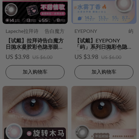
Lapeche拉拜诗
告白魔方
EYEPONY
屿
【试戴】拉拜诗告白魔方
【试戴】EYEPONY
日抛水凝胶彩色隐形眼镜
「屿」系列日抛彩色隐形
日抛2片装-不甜情歌
眼镜2片装-水雾丁香
US $3.98
US $3.98
US $6.00
US $6.00
加入购物车
加入购物车