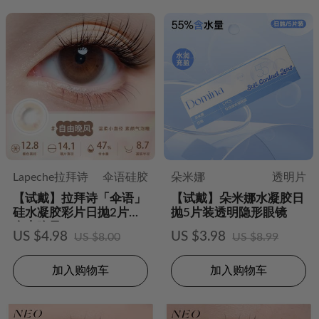
Lapeche拉拜诗
伞语硅胶
朵米娜
透明片
【试戴】拉拜诗「伞语」
【试戴】朵米娜水凝胶日
硅水凝胶彩片日抛2片装-
抛5片装透明隐形眼镜
自由晚风
US $4.98
US $3.98
US $8.00
US $8.99
加入购物车
加入购物车