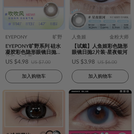
EYEPONY
旷野
人鱼姬
金粉大师
EYEPONY旷野系列 硅水
【试戴】人鱼姬彩色隐形
凝胶彩色隐形眼镜日抛2
眼镜日抛2片装-星夜银河
片装-吹吹风
US $4.98
US $3.98
US $7.00
US $6.00
加入购物车
加入购物车