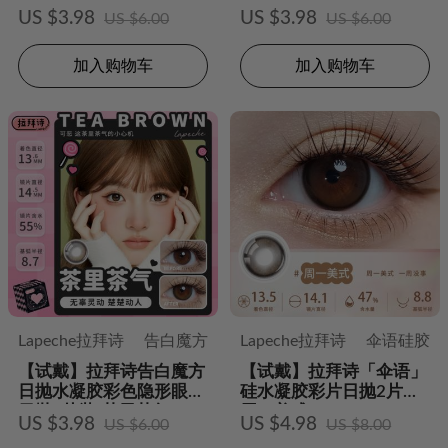
日抛2片装-朝花夕拾
2片装-盐月亮Pro
US $3.98
US $3.98
US $6.00
US $6.00
加入购物车
加入购物车
Lapeche拉拜诗
告白魔方
Lapeche拉拜诗
伞语硅胶
【试戴】拉拜诗告白魔方
【试戴】拉拜诗「伞语」
日抛水凝胶彩色隐形眼镜
硅水凝胶彩片日抛2片装-
日抛2片装-茶里茶气
周一美式
US $3.98
US $4.98
US $6.00
US $8.00