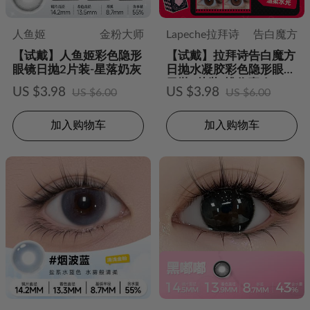
人鱼姬
金粉大师
Lapeche拉拜诗
告白魔方
【试戴】人鱼姬彩色隐形
【试戴】拉拜诗告白魔方
眼镜日抛2片装-星落奶灰
日抛水凝胶彩色隐形眼镜
日抛2片装-桃你喜欢
US $3.98
US $3.98
US $6.00
US $6.00
加入购物车
加入购物车