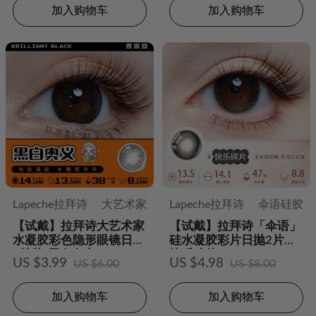
加入购物车
加入购物车
Lapeche拉拜诗
大艺术家
Lapeche拉拜诗
伞语硅胶
【试戴】拉拜诗大艺术家
【试戴】拉拜诗「伞语」
水凝胶彩色隐形眼镜日抛
硅水凝胶彩片日抛2片装-
2片装-黑白奥义
快乐碎片
US $3.99
US $4.98
US $6.00
US $8.00
加入购物车
加入购物车