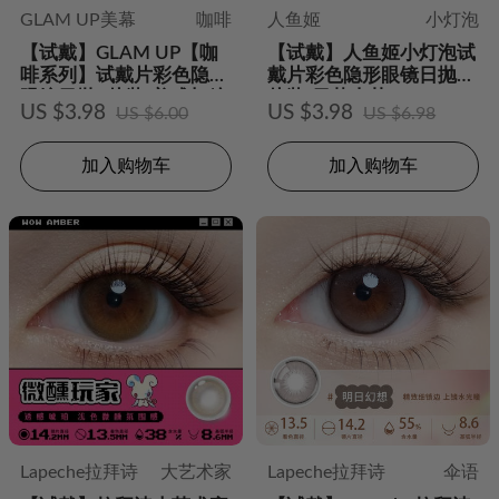
GLAM UP美幕
咖啡
人鱼姬
小灯泡
【试戴】GLAM UP【咖
【试戴】人鱼姬小灯泡试
啡系列】试戴片彩色隐形
戴片彩色隐形眼镜日抛2
眼镜日抛2片装-美式加糖
片装-日落山茶
US $3.98
US $3.98
US $6.00
US $6.98
加入购物车
加入购物车
Lapeche拉拜诗
大艺术家
Lapeche拉拜诗
伞语