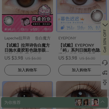
Get 10% OFF
Lapeche拉拜诗
告白魔方
EYEPONY
屿
【试戴】拉拜诗告白魔方
【试戴】EYEPONY
日抛水凝胶彩色隐形眼镜
「屿」系列日抛彩色隐形
日抛2片装-同桌的你
眼镜2片装-暮色迟迟
US $3.98
US $3.98
US $6.00
US $6.00
加入购物车
加入购物车
为你推荐