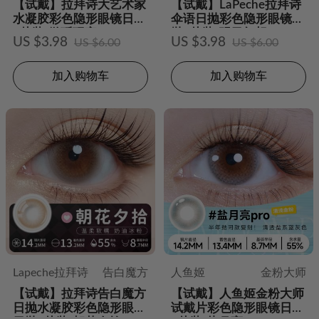
【试戴】拉拜诗大艺术家
【试戴】LaPeche拉拜诗
水凝胶彩色隐形眼镜日抛
伞语日抛彩色隐形眼镜日
2片装-微醺玩家
抛2片装-明日幻想
US $3.98
US $3.98
US $6.00
US $6.00
加入购物车
加入购物车
Lapeche拉拜诗
告白魔方
人鱼姬
金粉大师
【试戴】拉拜诗告白魔方
【试戴】人鱼姬金粉大师
日抛水凝胶彩色隐形眼镜
试戴片彩色隐形眼镜日抛