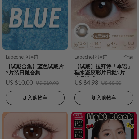
Lapeche拉拜诗
Lapeche拉拜诗
伞语
【试戴合集】蓝色试戴片
【试戴】拉拜诗「伞语」
2片装日抛合集
硅水凝胶彩片日抛2片装-
光晕游戏
US $10.00
US $4.98
US $19.90
US $8.00
加入购物车
加入购物车