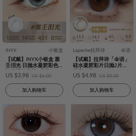
iNYX
小银盒
Lapeche拉拜诗
伞语
【试戴】iNYX小银盒 塞
【试戴】拉拜诗「伞语」
壬泪光 日抛水凝胶彩色
硅水凝胶彩片日抛2片装-
隐形眼镜日抛2片装
日富一日
US $3.98
US $4.98
US $6.00
US $8.00
加入购物车
加入购物车