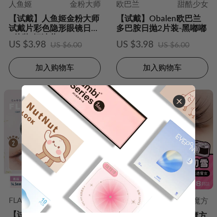
人鱼姬
金粉大师
欧巴兰
甜酷少女
【试戴】人鱼姬金粉大师
【试戴】Obalen欧巴兰
试戴片彩色隐形眼镜日抛
多巴胺日抛2片装-黑嘟嘟
2片装-烟波蓝
US $3.98
US $3.98
US $6.00
US $6.00
加入购物车
加入购物车
FLANMY
T-Garden
Lapeche拉拜诗
告白魔方
【试戴】FLANMY水凝胶
【试戴】拉拜诗告白魔方