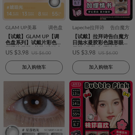
GLAM UP美幕
调色盘
Lapeche拉拜诗
告白魔方
【试戴】GLAM UP【调
【试戴】拉拜诗告白魔方
色盘系列】试戴片彩色隐
日抛水凝胶彩色隐形眼镜
形眼镜日抛2片装-琥珀光
日抛2片装-加缪情书
US $3.98
US $3.98
US $6.00
US $6.00
加入购物车
加入购物车