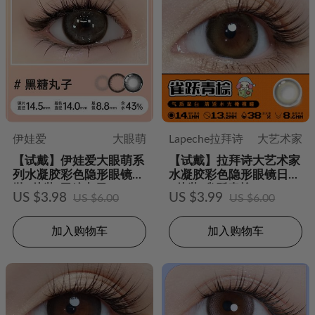
伊娃爱
大眼萌
Lapeche拉拜诗
大艺术家
【试戴】伊娃爱大眼萌系
【试戴】拉拜诗大艺术家
列水凝胶彩色隐形眼镜日
水凝胶彩色隐形眼镜日抛
抛2片装-黑糖丸子
2片装-雀跃青棕
US $3.98
US $3.99
US $6.00
US $6.00
加入购物车
加入购物车