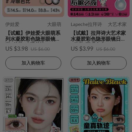
伊娃爱
大眼萌
Lapeche拉拜诗
大艺术家
【试戴】伊娃爱大眼萌系
【试戴】拉拜诗大艺术家
列水凝胶彩色隐形眼镜日
水凝胶彩色隐形眼镜日抛
抛2片装-冷眼芭比
2片装-不眠之夜
US $3.98
US $3.99
US $6.00
US $6.00
加入购物车
加入购物车