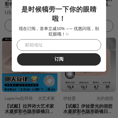
彩色隐形眼镜日抛2片装-
日抛水凝胶彩色隐形眼镜
是时候犒劳一下你的眼睛
爵士黑松饼
日抛2片装-黎明初雪
US $3.98
US $6.00
US $3.98
US $6.00
啦！
加入购物车
加入购物车
现在订阅，首单立减10% —— 优惠闪现，别
眨眼哦！✨
订阅
Lapeche拉拜诗
大艺术家
伊娃爱
光的假想
【试戴】拉拜诗大艺术家
【试戴】伊娃爱光的假想
水凝胶彩色隐形眼镜日抛
水凝胶彩色隐形眼镜日抛
2片装-阴天旋律
2片装-野蛮生长