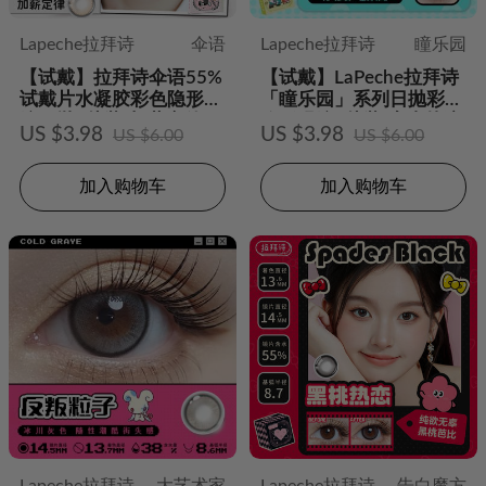
Lapeche拉拜诗
伞语
Lapeche拉拜诗
瞳乐园
【试戴】拉拜诗伞语55%
【试戴】LaPeche拉拜诗
试戴片水凝胶彩色隐形眼
「瞳乐园」系列日抛彩色
镜日抛2片装-加薪定律
隐形眼镜2片装-童真轨迹
US $3.98
US $3.98
US $6.00
US $6.00
加入购物车
加入购物车
Lapeche拉拜诗
大艺术家
Lapeche拉拜诗
告白魔方