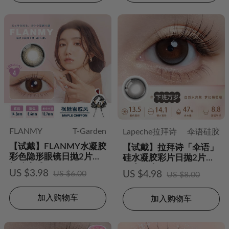
FLANMY
T-Garden
Lapeche拉拜诗
伞语硅胶
【试戴】FLANMY水凝胶
【试戴】拉拜诗「伞语」
彩色隐形眼镜日抛2片装-
硅水凝胶彩片日抛2片装-
枫糖蜜戚风
下班万岁
US $3.98
US $6.00
US $4.98
US $8.00
加入购物车
加入购物车