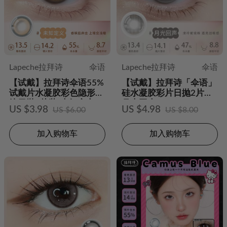
Lapeche拉拜诗
伞语
Lapeche拉拜诗
伞语
【试戴】拉拜诗伞语55%
【试戴】拉拜诗「伞语」
试戴片水凝胶彩色隐形眼
硅水凝胶彩片日抛2片装-
镜日抛2片装-未知定义
月光回声
US $3.98
US $4.98
US $6.00
US $8.00
加入购物车
加入购物车