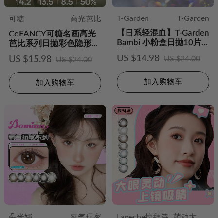
T-Garden
T-Garden
可糖
高光芭比
【日系轻混血】T-Garden
CoFANCY可糖名画高光
Bambi 小粉盒日抛10片
芭比系列日抛彩色隐形眼
装彩色隐形眼镜
镜10片装
US $14.98
US $15.98
US $24.00
US $24.00
加入购物车
加入购物车
朵米娜
氧气玩家
Lapeche拉拜诗
萌动大直径