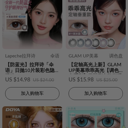
Lapeche拉拜诗
伞语
GLAM UP美幕
调色盘
【防蓝光】拉拜诗「伞
【定轴高光上新】GLAM
语」日抛10片装彩色隐形
UP美幕乖乖高光【调色
眼镜
盘系列】日抛彩色隐形眼
US $14.98
US $15.98
US $24.00
US $25.00
镜10片装
加入购物车
加入购物车