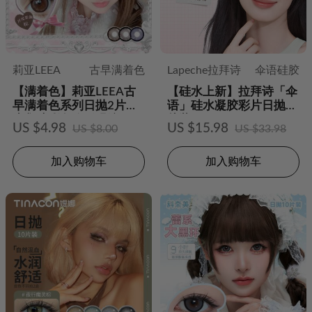
莉亚LEEA
古早满着色
Lapeche拉拜诗
伞语硅胶
【满着色】莉亚LEEA古
【硅水上新】拉拜诗「伞
早满着色系列日抛2片装
语」硅水凝胶彩片日抛10
水凝胶彩色隐形眼镜
片装
US $4.98
US $15.98
US $8.00
US $33.98
加入购物车
加入购物车