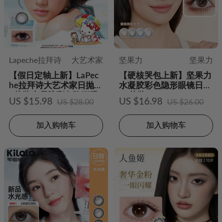
Lapeche拉拜诗
大艺术家
坚果力
坚果力
【假日定轴上新】LaPec
【硬核哭包上新】坚果力
he拉拜诗大艺术家日抛1
水凝胶彩色隐形眼镜日抛
0片装水凝胶彩色隐形眼
10片装
US $15.98
US $16.98
US $28.00
US $26.00
镜
加入购物车
加入购物车