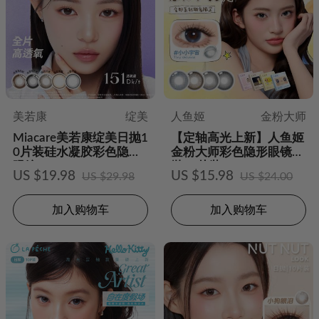
美若康
绽美
人鱼姬
金粉大师
Miacare美若康绽美日抛1
【定轴高光上新】人鱼姬
0片装硅水凝胶彩色隐形
金粉大师彩色隐形眼镜日
眼镜
抛10片装
US $19.98
US $15.98
US $29.98
US $24.00
加入购物车
加入购物车