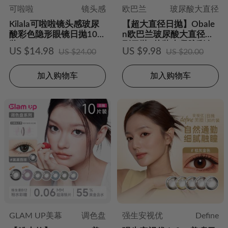
可啦啦
镜头感
欧巴兰
玻尿酸大直径
Kilala可啦啦镜头感玻尿
【超大直径日抛】Obale
酸彩色隐形眼镜日抛10片
n欧巴兰玻尿酸大直径系
装
列日抛6片装水凝胶彩色
US $14.98
US $9.98
US $24.00
US $20.00
隐形眼镜
加入购物车
加入购物车
GLAM UP美幕
调色盘
强生安视优
Define