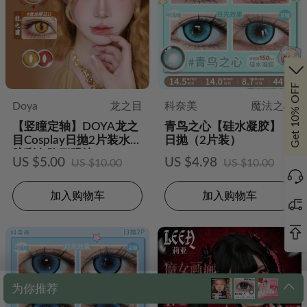
Get 10% OFF
Doya
龙之目
科奈美
魔法之心
【竖瞳定轴】DOYA龙之
青鸟之心【硅水凝胶】 |
目Cosplay日抛2片装水凝
日抛（2片装）
胶彩色隐形眼镜
US $5.00
US $4.98
US $10.00
US $10.00
加入购物车
加入购物车
为你推荐