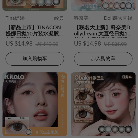
Tina媞娜
经典
科奈美
Doll感大直径
【新品上市】TINACON
【联名大上新】科奈美D
媞娜日抛10片装水凝胶彩
ollydream 大直径日抛10
色隐形眼镜
片装 水凝胶彩色隐形眼
US $14.98
US $14.98
US $40.00
US $25.00
镜
加入购物车
加入购物车