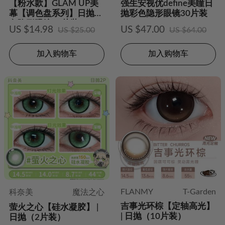
【粉水款】GLAM UP美
强生安视优define美瞳日
幕【调色盘系列】日抛彩
抛彩色隐形眼镜30片装
色隐形眼镜10片装
US $14.98
US $47.00
US $25.00
US $64.00
加入购物车
加入购物车
FLANMY
T-Garden
科奈美
魔法之心
吉事光环棕【定轴高光】
萤火之心【硅水凝胶】 |
| 日抛（10片装）
日抛（2片装）