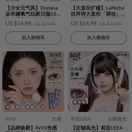
【少女元气风】Domina
【大直径扩瞳】LaPeche
朵米娜氧气玩家日抛10片
拉拜诗大直径「萌动」系
装水凝胶彩色隐形眼镜
列水凝胶彩色隐形眼镜日
US $14.98
US $14.98
US $24.00
US $24.00
（原初体验系列）
抛10片装
加入购物车
加入购物车
iNYX
光感
莉亚LEEA
云隙微光
【品牌焕新】iNYX光感
【定轴高光】莉亚LEEA