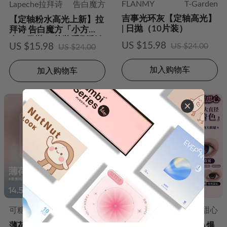
FLANMY
T-Garden
Lapeche拉拜诗
告白魔方
吉事光环灰【定轴高光】
【定轴粉水高光上新】拉
| 日抛（10片装）
拜诗 告白魔方「小方
盒」日抛10片装系列彩色
US $15.98
US $15.98
US $24.00
US $24.00
隐形眼镜
加入购物车
加入购物车
可糖
甜品宇宙
Doya
爆裂甜心
薄荷生巧【定轴高光】|
【满着色上新】DOYA爆