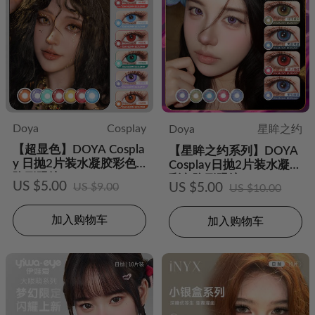
Doya
Cosplay
Doya
星眸之约
【超显色】DOYA Cospla
【星眸之约系列】DOYA
y 日抛2片装水凝胶彩色
Cosplay日抛2片装水凝胶
隐形眼镜
彩色隐形眼镜
US $5.00
US $9.00
US $5.00
US $10.00
加入购物车
加入购物车