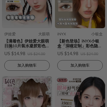
伊娃爱
大眼萌
iNYX
小银盒
【满着色】伊娃爱大眼萌
【新色登场】iNYX小银
日抛10片装水凝胶彩色隐
盒「深瞳定制」彩色隐形
形眼镜
眼镜日抛10片装
US $14.98
US $14.98
US $24.00
US $24.00
加入购物车
加入购物车