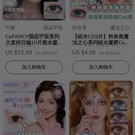
可糖
甜品宇宙
科奈美
魔法之心
CoFANCY甜品宇宙系列
【硅水COS片】科奈美魔
大直径日抛10片装水凝胶
法之心系列硅水凝胶Cos
彩色隐形眼镜
play日抛2片装彩色隐形
US $15.98
US $4.98
US $30.00
US $10.00
眼镜
加入购物车
加入购物车