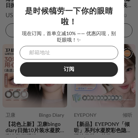
日抛（10片装）
裂甜心系列日抛10片装水
是时候犒劳一下你的眼睛
凝胶彩色隐形眼镜
US $15.98
US $15.98
US $30.00
US $24.00
啦！
加入购物车
加入购物车
现在订阅，首单立减10% —— 优惠闪现，别
眨眼哦！✨
订阅
卫康
Bingo Diary
EYEPONY
倾听
【花色上新】卫康bingo
【新品】EYEPONY「倾
diary日抛10片装水凝胶
听」系列水凝胶彩色隐形
彩色隐形眼镜
眼镜日抛10片装