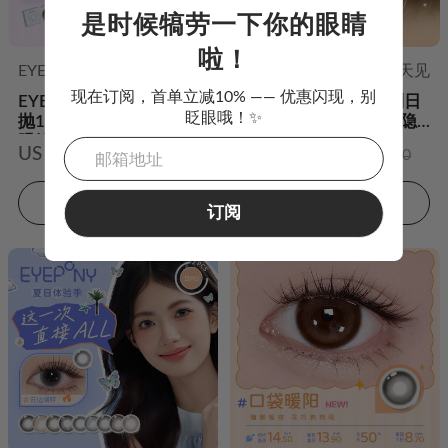
是时候犒劳一下你的眼睛
啦！
EYEPONY
小世界
EYEPONY
明天见
现在订阅，首单立减10% —— 优惠闪现，别
EYEPONY 小世界系列日
EYEPONY明天见系列日
眨眼哦！✨
抛10片装水凝胶彩色隐形
抛10片装 水凝胶彩色隐
眼镜
形眼镜
US $14.98
US $14.98
US $24.00
US $24.00
加入购物车
加入购物车
订阅