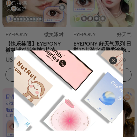
EYEPONY
微笑派对
EYEPONY
好天气
【快乐笑眼】EYEPONY
EYEPONY 好天气系列 日
微笑派对半年抛2片装水
抛10片装水凝胶彩色隐形
凝胶彩色隐形眼镜
眼镜
US $13.98
US $14.98
US $24.00
US $24.00
加入购物车
加入购物车