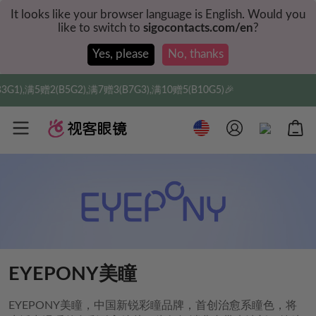
It looks like your browser language is English. Would you
like to switch to
sigocontacts.com/en
?
Yes, please
No, thanks
B5G2),满7赠3(B7G3),满10赠5(B10G5)🎉
实付满$
EYEPONY美瞳