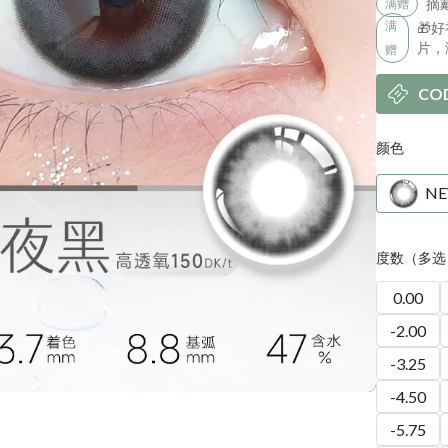
摘
满赠
满
🎁
片，
赠
CO
颜色
N
度数（多选
0.00
-2.00
-3.25
-4.50
-5.75