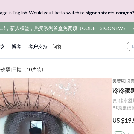
age is English. Would you like to switch to
sigocontacts.com/en
包邮，新人权益，热卖系列首盒免费领（CODE：SIGONEW）
妆
博客
客户支持
问答
夜黑|日抛（10片装）
美若康
|
绽
冷冷夜黑
真·硅水凝
即抛更便
US $19.