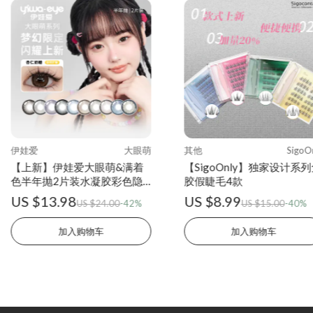
伊娃爱
大眼萌
其他
SigoO
【上新】伊娃爱大眼萌&满着
【SigoOnly】独家设计系
色半年抛2片装水凝胶彩色隐
胶假睫毛4款
形眼镜
US $13.98
US $8.99
US $24.00
-42%
US $15.00
-40%
加入购物车
加入购物车