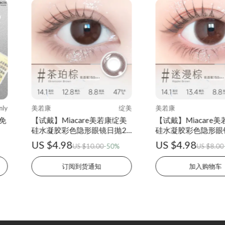
nly
美若康
绽美
美若康
列免
【试戴】Miacare美若康绽美
【试戴】Miacare
硅水凝胶彩色隐形眼镜日抛2
硅水凝胶彩色隐形眼
片装-迷恋茶珀棕
片装-迷漫棕
US $4.98
US $4.98
US $10.00
-50%
US $8.00
订阅到货通知
加入购物车