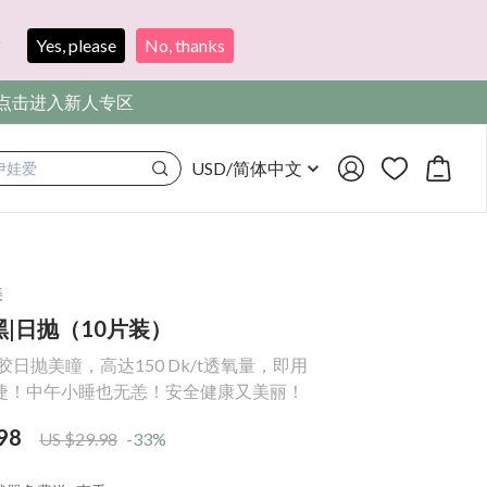
?
Yes, please
No, thanks
，点击进入新人专区
USD
/
简体中文
满着色
美
|日抛（10片装）
胶日抛美瞳，高达150 Dk/t透氧量，即用
捷！中午小睡也无恙！安全健康又美丽！
98
US $29.98
-33%