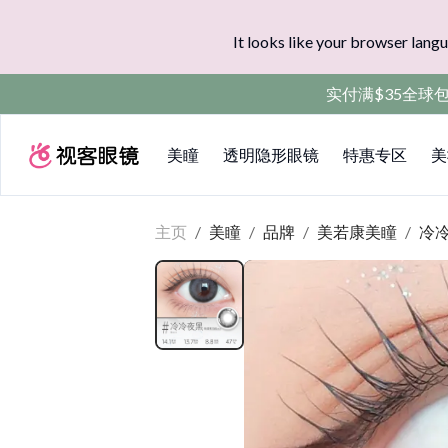
It looks like your browser langu
实付满$35全球
美瞳
透明隐形眼镜
特惠专区
美
主页
/
美瞳
/
品牌
/
美若康美瞳
/
冷冷