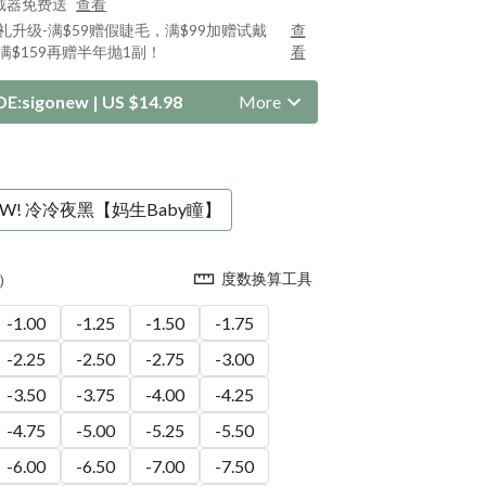
戴器免费送
查看
好礼升级-满$59赠假睫毛，满$99加赠试戴
查
满$159再赠半年抛1副！
看
DE:
sigonew
|
US $14.98
More
EW! 冷冷夜黑【妈生Baby瞳】
度数换算工具
）
-1.00
-1.25
-1.50
-1.75
-2.25
-2.50
-2.75
-3.00
-3.50
-3.75
-4.00
-4.25
-4.75
-5.00
-5.25
-5.50
-6.00
-6.50
-7.00
-7.50