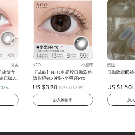
绽美
NEO
小黑环
凯达
美若康绽美
【试戴】NEO水凝胶日抛彩色
日抛隐形眼镜
镜日抛2
隐形眼镜2片装-小黑环Pro
US $3.98
US $1.50
-38%
US $6.00
-34%
U
加入购物车
加